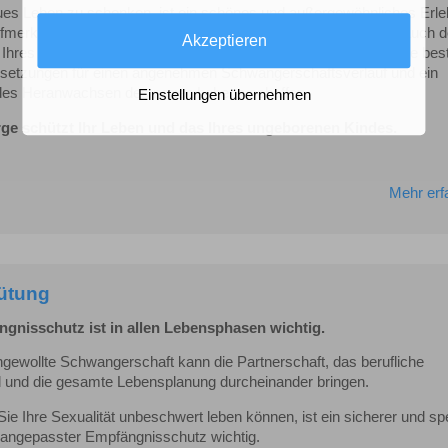
ues Leben zu schenken, ist ein schönes und außergewöhnliches Erle
ufmerksamkeit gilt jetzt nicht nur dem eigenen Körper, sondern auch 
Akzeptieren
 Ihres Ungeborenen. Als werdende Mutter sollten Sie deshalb die bes
setzungen für einen angenehmen Schwangerschaftsverlauf und ein
es Heranwachsen des neuen Lebens schaffen
.
Einstellungen übernehmen
ge schützt Ihr Leben und das Ihres ungeborenen Kindes.
Mehr erf
ütung
gnisschutz ist in allen Lebensphasen wichtig.
ngewollte Schwangerschaft kann die Partnerschaft, das berufliche
 und die gesamte Lebensplanung durcheinander bringen.
ie Ihre Sexualität unbeschwert leben können, ist ein sicherer und spe
e angepasster Empfängnisschutz wichtig.