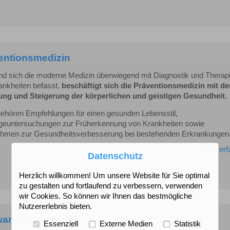
entionsmedizin
d sich die moderne Medizin überwiegend mit Diagnostik und Therap
ankheiten befasst,
beschäftigt sich die Präventionsmedizin mit de
ung und Steigerung der körperlichen und geistigen Gesundheit.
ehören Empfehlungen für einen gesunden Lebensstil,
geuntersuchungen zur Früherkennung von Krankheiten sowie
men zur Gesundheitsverbesserung bei bestehenden Erkrankungen
Mehr erf
Datenschutz
Herzlich willkommen! Um unsere Website für Sie optimal
zu gestalten und fortlaufend zu verbessern, verwenden
wir Cookies. So können wir Ihnen das bestmögliche
Nutzererlebnis bieten.
angerschaft
Essenziell
Externe Medien
Statistik