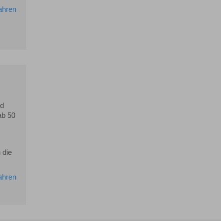
ahren
s
nd
ab 50
 die
ahren