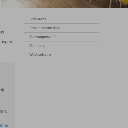
Brustkrebs
Präventionsmedizin
us.
Schwangerschaft
hrungen
Verhütung
Wechseljahre
mit
ben,
ahren