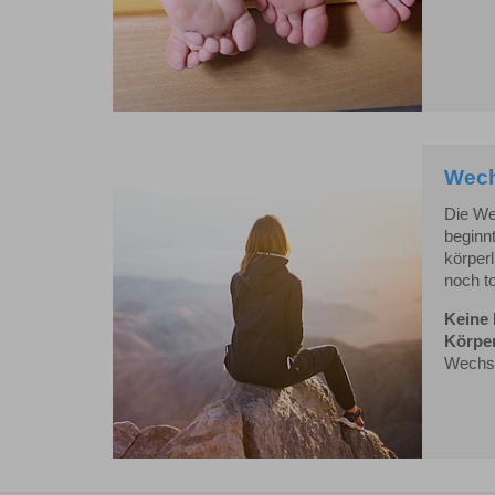
Wech
Die We
beginnt
körper
noch to
Keine 
Körper
Wechse