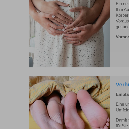
Ein ne
Ihre A
Körper
Voraus
gesund
Vorsor
Verh
Empfän
Eine u
Umfeld
Damit S
für Si