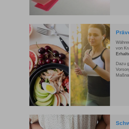
Präv
Währen
von Kr
Erhalt
Dazu g
Vorsor
Maßnah
Schw