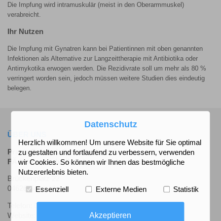
Die Impfung wird intramuskulär (meist in den Oberarmmuskel)
verabreicht.
Ihr Nutzen
Die Impfung mit
Gynatren
kann bei Patientinnen mit oben genannten
Infektionen als Alternative zur Langzeittherapie mit Antibiotika oder
Antimykotika erwogen werden. Die Rezidivrate soll um mehr als 80 %
verringert worden sein, jedoch müssen weitere Studien dies eindeutig
belegen.
Datenschutz
ÜBER UNS
Herzlich willkommen! Um unsere Website für Sie optimal
Praxis Dr. med. Cornelia Platzek
zu gestalten und fortlaufend zu verbessern, verwenden
FÄ für Frauenheilkunde und Geburtshilfe
wir Cookies. So können wir Ihnen das bestmögliche
Nutzererlebnis bieten.
Brückenplatz 22
04626 Schmölln
Essenziell
Externe Medien
Statistik
Telefon:
034491 61711
Akzeptieren
Website:
www.frauenarzt-schmoelln.de