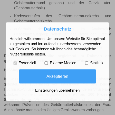
Gebärmuttermund genannt) und der Cervix uteri
(Gebärmutterhals)
Krebsvorstufen des Gebärmuttermundkrebs und
Gebärmutterhalskrebs
Datenschutz
außerhalb des Genitaltraktes im Analbereich
(Mastdarmausgang) selten ist der Befall der Urethra
Herzlich willkommen! Um unsere Website für Sie optimal
(Harnröhre)
zu gestalten und fortlaufend zu verbessern, verwenden
Larynxpapillome bei Neugeborenen und Kleinkindern
wir Cookies. So können wir Ihnen das bestmögliche
Nutzererlebnis bieten.
Die HPV-Diagnostik sollte begleitend im Rahmen der
gynäkologischen Krebsvorsorge durchgeführt werden.
Essenziell
Externe Medien
Statistik
HPV-Impfung
Akzeptieren
In wissenschaftlichen Studien wurden bereits Impfstoffe
getestet, die zuverlässig vor Infektionen mit den beiden
Hochrisiko-Virustypen 16 und 18 und auch anderen Virustypen
Einstellungen übernehmen
schützen können. Es ergaben sich
94 bis 100 Prozent
Schutzwirkung
. Wissenschaftler erhoffen sich dadurch eine
wirksame Prävention des Gebärmutterhalskrebses der Frau.
Auch könnte man so den lästigen Genitalwarzen vorbeugen.