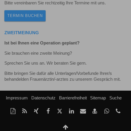
Bitte vereinbaren Sie rechtzeitig Ihre Termine mit uns.
TERMIN BUCHEN
ZWEITMEINUNG
Ist bei Ihnen eine Operation geplant?
Sie brauchen eine zweite Meinung?
Sprechen Sie uns an. Wir beraten Sie gern.
Bitte bringen Sie dafür alle Unterlagen/Vorbefunde Ihrer/s
behandelden Frauenärztin/-arztes zu unserem Gespräch mit.
Impressum
Datenschutz
Barrierefreiheit
Sitemap
Suche
Diese
RSS-
Auf
Auf
Auf
Auf
Per
vCard
Auf
tel
Seite
Feed
Xing
Facebook
Twitter
LinkedIn
Mail
speichern
Whatsap
als
mitteilen
teilen
teilen
teilen
empfehlen
teilen
Nach
PDF
oben