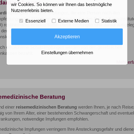
dardimpfungen
wir Cookies. So können wir Ihnen das bestmögliche
Nutzererlebnis bieten.
ardimpfungen
sind jene Impfungen, die eine Person nach den
pfehlungen der Ständigen Impfkommission des Robert-Koch-Institut
Essenziell
Externe Medien
Statistik
) routinemäßig erhalten sollte. Diese Impfungen sind darauf ausgeleg
 den Einzelnen als auch die Gemeinschaft vor schweren
Akzeptieren
ionskrankheiten zu schützen.
lich empfohlene Schutzimpfungen werden von den gesetzlichen
Einstellungen übernehmen
nkassen bezahlt.
Mehr erf
emedizinische Beratung
d einer
reisemedizinischen Beratung
werden Ihnen, je nach Reisez
ig von Ihrem Alter, einer bestehenden Schwangerschaft und eventuel
rankungen, notwendige Impfungen empfohlen.
edizinische Impfungen verringern Ihre Ansteckungsgefahr und diene