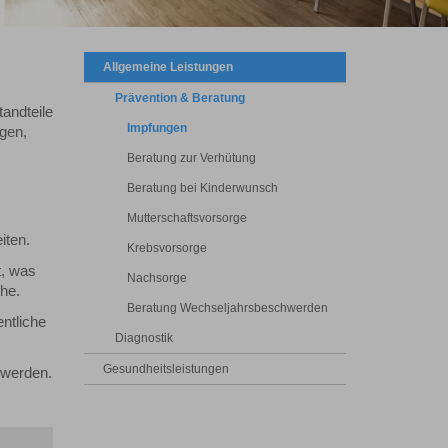
Allgemeine Leistungen
Prävention & Beratung
andteile
Impfungen
gen,
Beratung zur Verhütung
Beratung bei Kinderwunsch
Mutterschaftsvorsorge
iten.
Krebsvorsorge
t, was
Nachsorge
he.
Beratung Wechseljahrsbeschwerden
ntliche
Diagnostik
Gesundheitsleistungen
 werden.