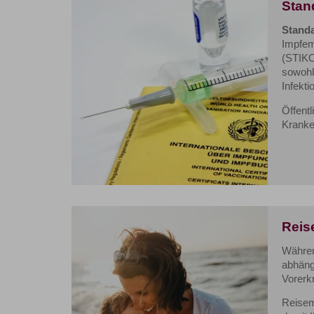
Stan
Stand
Impfem
(STIKO
sowohl
Infekt
Öffent
Kranke
Reis
Währen
abhäng
Vorerk
Reisem