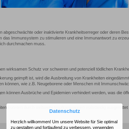
abgeschwächte oder inaktivierte Krankheitserreger oder deren Best
 um das Immunsystem zu stimulieren und eine Immunantwort zu erzeu
hlich durchmachen muss.
inen wirksamen Schutz vor schweren und potenziell tödlichen Krankhe
lkerung geimpft ist, wird die Ausbreitung von Krankheiten eingedämm
werden können, wie z.B. Neugeborene oder Menschen mit Immunschwäc
en können Ausbrüche und Epidemien verhindert werden, was die öffe
eiten konnten durch weltweite Impfkampagnen vollständig ausgerottet
Datenschutz
Herzlich willkommen! Um unsere Website für Sie optimal
zu gestalten und fortlaufend zu verbessern, verwenden