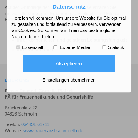
Datenschutz
Auf der Grundlage der Gesundheitsanalyse erhalten Sie
individuelle Vorsorge-, Ernährungs-, Vitalstoff- und Fitness-
Herzlich willkommen! Um unsere Website für Sie optimal
Empfehlungen zum
Erhalt
und zur
Steigerung
zu gestalten und fortlaufend zu verbessern, verwenden
Ihrer Abwehrkräfte
wir Cookies. So können wir Ihnen das bestmögliche
Nutzererlebnis bieten.
Ihrer körperlichen und geistigen Leistungsfähigkeit
Essenziell
Externe Medien
Statistik
Ihrer Gesundheit
Akzeptieren
ÜBER UNS
Einstellungen übernehmen
Praxis Dr. med. Cornelia Platzek
FÄ für Frauenheilkunde und Geburtshilfe
Brückenplatz 22
04626 Schmölln
Telefon:
034491 61711
Website:
www.frauenarzt-schmoelln.de