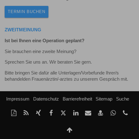
TERMIN BUCHEN
ZWEITMEINUNG
Ist bei Ihnen eine Operation geplant?
Sie brauchen eine zweite Meinung?
Sprechen Sie uns an. Wir beraten Sie gern.
Bitte bringen Sie dafür alle Unterlagen/Vorbefunde Ihrer/s
behandelden Frauenärztin/-arztes zu unserem Gespräch mit.
Impressum
Datenschutz
Barrierefreiheit
Sitemap
Suche
Diese
RSS-
Auf
Auf
Auf
Auf
Per
vCard
Auf
tel
Seite
Feed
Xing
Facebook
Twitter
LinkedIn
Mail
speichern
Whatsap
als
mitteilen
teilen
teilen
teilen
empfehlen
teilen
Nach
PDF
oben
drucken
Scrollen