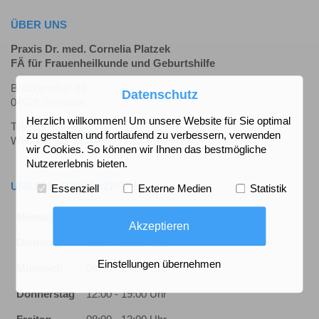
ÜBER UNS
Praxis Dr. med. Cornelia Platzek
FÄ für Frauenheilkunde und Geburtshilfe
Brückenplatz 22
Datenschutz
04626 Schmölln
Herzlich willkommen! Um unsere Website für Sie optimal
Telefon:
034491 61711
zu gestalten und fortlaufend zu verbessern, verwenden
Website:
www.frauenarzt-schmoelln.de
wir Cookies. So können wir Ihnen das bestmögliche
Nutzererlebnis bieten.
UNSERE SPRECHZEITEN
Essenziell
Externe Medien
Statistik
Montag
12:00 - 19:00 Uhr
Akzeptieren
Dienstag
08:00 - 13:00 Uhr
Einstellungen übernehmen
Mittwoch
08:00 - 13:00 Uhr
Donnerstag
12:00 - 19:00 Uhr