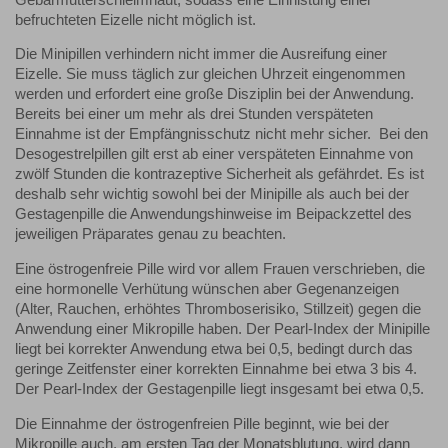
befruchteten Eizelle nicht möglich ist.
Die Minipillen verhindern nicht immer die Ausreifung einer
Eizelle. Sie muss täglich zur gleichen Uhrzeit eingenommen
werden und erfordert eine große Disziplin bei der Anwendung.
Bereits bei einer um mehr als drei Stunden verspäteten
Einnahme ist der Empfängnisschutz nicht mehr sicher. Bei den
Desogestrelpillen gilt erst ab einer verspäteten Einnahme von
zwölf Stunden die kontrazeptive Sicherheit als gefährdet. Es ist
deshalb sehr wichtig sowohl bei der Minipille als auch bei der
Gestagenpille die Anwendungshinweise im Beipackzettel des
jeweiligen Präparates genau zu beachten.
Eine östrogenfreie Pille wird vor allem Frauen verschrieben, die
eine hormonelle Verhütung wünschen aber Gegenanzeigen
(Alter, Rauchen, erhöhtes Thromboserisiko, Stillzeit) gegen die
Anwendung einer Mikropille haben. Der Pearl-Index der Minipille
liegt bei korrekter Anwendung etwa bei 0,5, bedingt durch das
geringe Zeitfenster einer korrekten Einnahme bei etwa 3 bis 4.
Der Pearl-Index der Gestagenpille liegt insgesamt bei etwa 0,5.
Die Einnahme der östrogenfreien Pille beginnt, wie bei der
Mikropille auch, am ersten Tag der Monatsblutung, wird dann