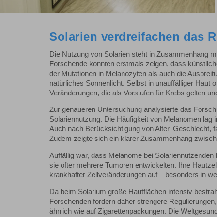
Solarien verdreifachen das R
Die Nutzung von Solarien steht in Zusammenhang mit
Forschende konnten erstmals zeigen, dass künstlich
der Mutationen in Melanozyten als auch die Ausbreit
natürliches Sonnenlicht. Selbst in unauffälliger Hau
Veränderungen, die als Vorstufen für Krebs gelten und
Zur genaueren Untersuchung analysierte das Forsch
Solariennutzung. Die Häufigkeit von Melanomen lag in
Auch nach Berücksichtigung von Alter, Geschlecht, f
Zudem zeigte sich ein klarer Zusammenhang zwische
Auffällig war, dass Melanome bei Solariennutzenden h
sie öfter mehrere Tumoren entwickelten. Ihre Hautze
krankhafter Zellveränderungen auf – besonders in w
Da beim Solarium große Hautflächen intensiv bestrahl
Forschenden fordern daher strengere Regulierungen, 
ähnlich wie auf Zigarettenpackungen. Die Weltgesundh