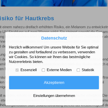
isiko für Hautkrebs
 einem nahezu dreifach erhöhten Risiko, ein Melanom zu entwickeln
e UV-Strahlung auf zwei Wegen wirkt: Sie steigert sowohl die Gesam
ung krankheitsrelevanter Veränderungen über größere Zellbereiche al
Datenschutz
t ohne Muttermale fanden sich bei Solariennutzenden bereits DNA-
 die Anfälligkeit erhöhen.
Herzlich willkommen! Um unsere Website für Sie optimal
zu gestalten und fortlaufend zu verbessern, verwenden
ungsteam Melanomfälle bei Personen mit dokumentierter
wir Cookies. So können wir Ihnen das bestmögliche
 der Solariengruppe bei 5,1 %, verglichen mit 2,1 % bei Nichtnutzen
Nutzererlebnis bieten.
amiliärer Vorbelastung und Sonnenbränden blieb das Risiko deutlich e
n Nutzungsintensität und Erkrankungsrisiko.
Essenziell
Externe Medien
Statistik
äufiger an Körperstellen mit geringer natürlicher UV-Belastung auftr
llen wiesen insgesamt mehr Mutationen sowie einen höheren Anteil
Akzeptieren
eniger sonnenexponierten Bereichen wie dem unteren Rücken.
t werden, erhöht sich die gefährdete Körperoberfläche erheblich. Die
Einstellungen übernehmen
etwa ein Nutzungsverbot für Minderjährige sowie deutliche Warnhinw
eitsorganisation stuft Solarienstrahlung bereits als krebserregend d