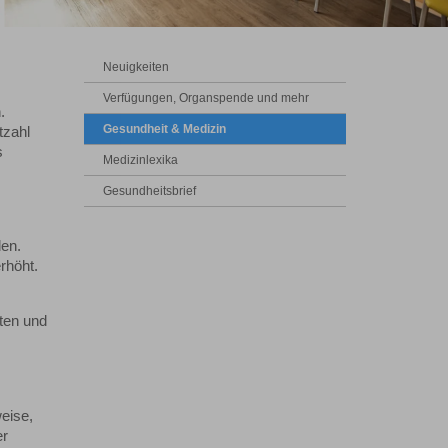
Neuigkeiten
Verfügungen, Organspende und mehr
.
Gesundheit & Medizin
tzahl
s
Medizinlexika
Gesundheitsbrief
den.
rhöht.
aten und
eise,
er